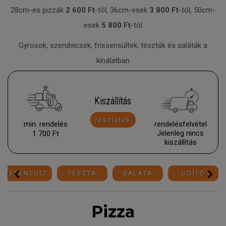
28cm-es pizzák
2 600 Ft
-tól, 36cm-esek
3 800 Ft
-tól, 50cm-
esek
5 800 Ft
-tól
Gyrosok, szendvicsek, frissensültek, tészták és saláták a
kínálatban
Kiszállítás
részletek
min. rendelés
rendelésfelvétel
Jelenleg nincs
1 700 Ft
kiszállí­tás
FRISSENSÜLT
TÉSZTA
SALÁTA
ÜDÍTŐ
Pizza