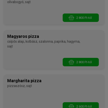
olívabogyó, sajt
2 800 Ft-tól
Magyaros pizza
csípős alap, kolbász, szalonna, paprika, hagyma,
sajt
2 800 Ft-tól
Margharita pizza
pizzaszósz, sajt
2 600 Ft-tól