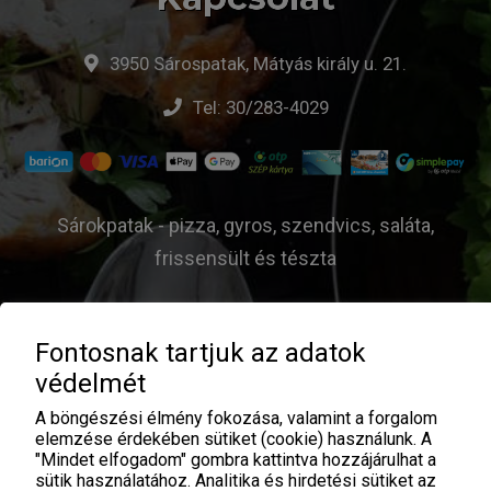
3950 Sárospatak, Mátyás király u. 21.
Tel:
30/283-4029
Sárokpatak - pizza, gyros, szendvics, saláta,
frissensült és tészta
Fontosnak tartjuk az adatok
© El Bundi Pizzéria - 2026 |
ÁSZF
|
Adatvédelem
|
védelmét
Üzemeltető:
A böngészési élmény fokozása, valamint a forgalom
elemzése érdekében sütiket (cookie) használunk. A
"Mindet elfogadom" gombra kattintva hozzájárulhat a
sütik használatához. Analitika és hirdetési sütiket az