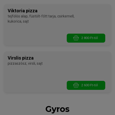
Viktoria pizza
tejfölös alap, füstölt-főtt tarja, csirkemell,
kukorica, sajt
2 800 Ft-tól
Virslis pizza
pizzaszósz, virsli, sajt
2 600 Ft-tól
Gyros