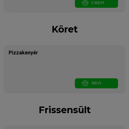
2 600 Ft
Köret
Pizzakenyér
500 Ft
Frissensült