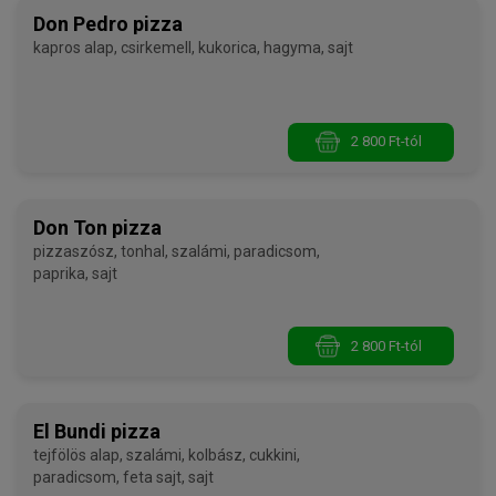
Don Pedro pizza
kapros alap, csirkemell, kukorica, hagyma, sajt
2 800 Ft-tól
Don Ton pizza
pizzaszósz, tonhal, szalámi, paradicsom,
paprika, sajt
2 800 Ft-tól
El Bundi pizza
tejfölös alap, szalámi, kolbász, cukkini,
paradicsom, feta sajt, sajt