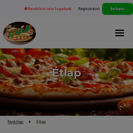
Rendelést nem fogadunk
Regisztráció
Belépés
Étlap
Nyitólap
Étlap