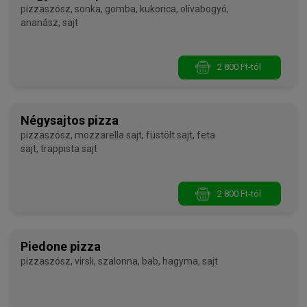
pizzaszósz, sonka, gomba, kukorica, olívabogyó,
ananász, sajt
2 800 Ft-tól
Négysajtos pizza
pizzaszósz, mozzarella sajt, füstölt sajt, feta
sajt, trappista sajt
2 800 Ft-tól
Piedone pizza
pizzaszósz, virsli, szalonna, bab, hagyma, sajt