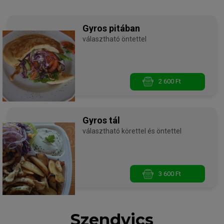
Gyros pitában
választható öntettel
2 600 Ft
Gyros tál
választható körettel és öntettel
3 600 Ft
Szendvics