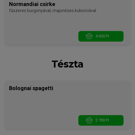
Normandiai csirke
fűszeres burgonyával, majonézes kukoricával
4 600 Ft
Tészta
Bolognai spagetti
2 700 Ft