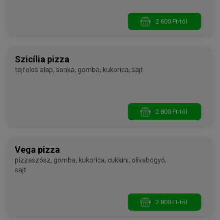
2 600 Ft-tól
Szicília pizza
tejfölös alap, sonka, gomba, kukorica, sajt
2 800 Ft-tól
Vega pizza
pizzaszósz, gomba, kukorica, cukkini, olívabogyó,
sajt
2 800 Ft-tól