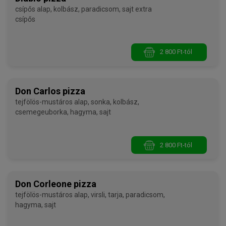
csípős alap, kolbász, paradicsom, sajt extra
csípős
2 800 Ft-tól
Don Carlos pizza
tejfölös-mustáros alap, sonka, kolbász,
csemegeuborka, hagyma, sajt
2 800 Ft-tól
Don Corleone pizza
tejfölös-mustáros alap, virsli, tarja, paradicsom,
hagyma, sajt