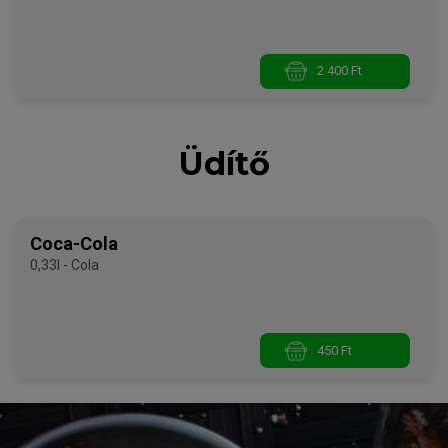
2 400 Ft
Üdítő
Coca-Cola
0,33l - Cola
450 Ft