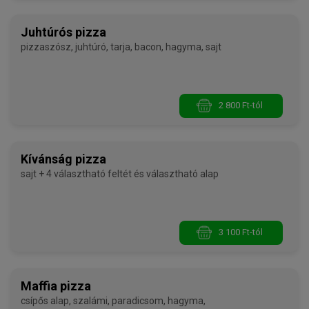
Juhtúrós pizza
pizzaszósz, juhtúró, tarja, bacon, hagyma, sajt
2 800 Ft-tól
Kívánság pizza
sajt + 4 választható feltét és választható alap
3 100 Ft-tól
Maffia pizza
csípős alap, szalámi, paradicsom, hagyma,